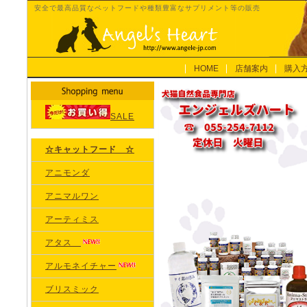
安全で最高品質なペットフードや種類豊富なサプリメント等の販売
HOME
店舗案内
購入
SALE
☆キャットフード ☆
アニモンダ
アニマルワン
アーティミス
アタス
アルモネイチャー
ブリスミック