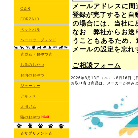
メールアドレスに間
C＆R
登録が完了すると自動
FORZA10
の場合には、当社に
ペットパル
なお 弊社からお送
うこともあるため、
ハーロウ ブレンド
メールの設定を忘れ
☆ガム・おやつ☆
ご相談フォーム
お魚のおやつ
お肉のおやつ
2026年8月13日（木）～8月16
お取り寄せ商品は、メーカーが休みと
ジャーキー
アキレス
犬用ガム
猫のおやつ
☆サプリメント☆