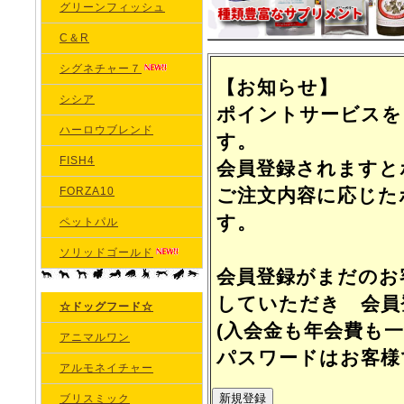
グリーンフィッシュ
C＆R
シグネチャー７
【お知らせ】
シシア
ポイントサービスを
ハーロウブレンド
す。
FISH4
会員登録されますと
FORZA10
ご注文内容に応じた
す。
ペットパル
ソリッドゴールド
会員登録がまだのお
していただき 会員
☆ドッグフード☆
(入会金も年会費も
アニマルワン
パスワードはお客様
アルモネイチャー
ブリスミック