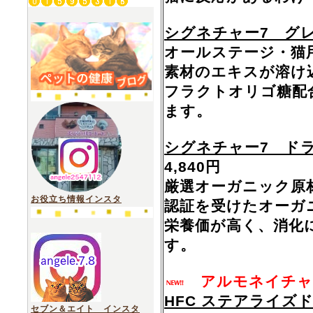
シグネチャー7 グ
オールステージ・猫
素材のエキスが溶け
フラクトオリゴ糖配
ます。
シグネチャー7 ド
4,840円
厳選オーガニック原材料
お役立ち情報インスタ
認証を受けたオーガ
栄養価が高く、消化
す。
アルモネイチャ
HFC ステアライズ
セブン＆エイト インスタ