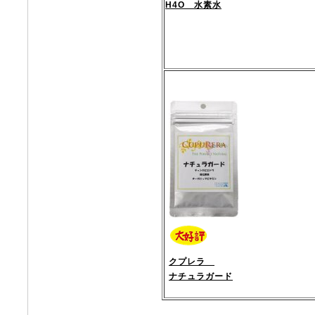
H4O 水素水
クプレラ
ナチュラガード