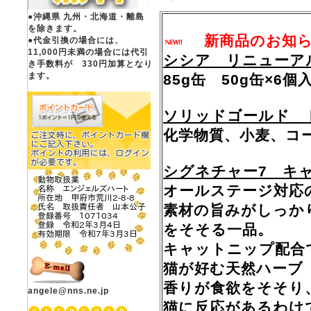
●沖縄県 九州・北海道・離島
を除きます。
新商品のお知
●代金引換の場合には、
11,000円未満の場合には代引
シシア リニューア
き手数料が 330円加算となり
ます。
85g缶 50g缶×6
ソリッドゴールド 
化学物質、小麦、コ
シグネチャー7 キ
オールステージ対応
素材の旨みがしっか
をそそる一品。
キャットニップ配合
猫が好む天然ハーブ
香りが食欲をそそり
angele@nns.ne.jp
猫に反応があるわけ