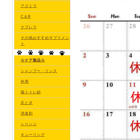
アズミラ
C＆R
クプレラ
その他おすすめサプリメン
ト
☆ケア製品☆
シャンプー・リンス
外用
猫トイレ砂
爪とぎ
消臭剤
シリンジ
キューリング