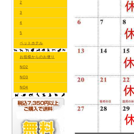
2
3
4
5
ペットホテル
お役様からのお便り
NO2
NO3
NO4