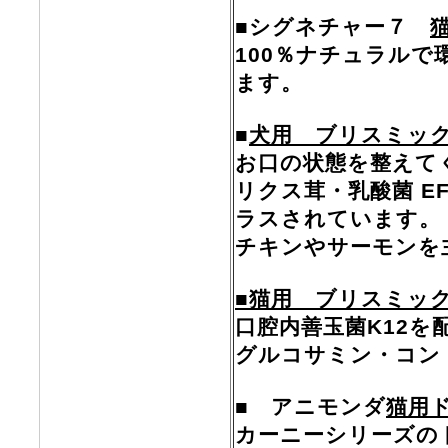
■シグネチャー７
100％ナチュラル
ます。
■
犬用 ブリスミッ
お口の状態を整えてく
リクス茸・乳酸菌 E
ラスされています。
チキンやサーモンを
■猫用 ブリスミッ
口腔内善玉菌K12を
グルコサミン・コン
■ アニモンダ
猫用
カーニーシリーズの